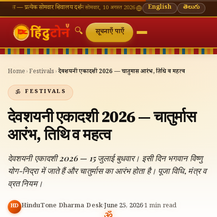
्रत्येक सोमवार शिवालय दर्शन का महत्व
🌸 गणेश चतुर्थी — भाद्रपद शुक्ल चतुर्थी
English
⛩ काशी विश्वनाथ — आज 
తెలుగు
सोमवार, 10 अगस्त 2026
🔍
सूचनाएँ पाएँ
Home
›
Festivals
›
देवशयनी एकादशी 2026 — चातुर्मास आरंभ, तिथि व महत्व
FESTIVALS
देवशयनी एकादशी 2026 — चातुर्मास
आरंभ, तिथि व महत्व
देवशयनी एकादशी 2026 — 15 जुलाई बुधवार। इसी दिन भगवान विष्णु
योग-निद्रा में जाते हैं और चातुर्मास का आरंभ होता है। पूजा विधि, मंत्र व
व्रत नियम।
HinduTone Dharma Desk
·
June 25, 2026
·
1
min read
HD