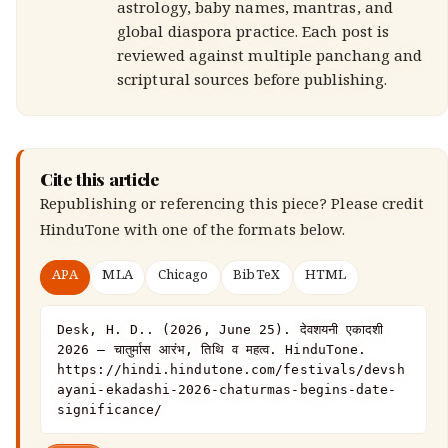
astrology, baby names, mantras, and
global diaspora practice. Each post is
reviewed against multiple panchang and
scriptural sources before publishing.
Cite this article
Republishing or referencing this piece? Please credit
HinduTone
with one of the formats below.
APA
MLA
Chicago
BibTeX
HTML
Desk, H. D.. (2026, June 25). देवशयनी एकादशी 
2026 — चातुर्मास आरंभ, तिथि व महत्व. HinduTone. 
https://hindi.hindutone.com/festivals/devsh
ayani-ekadashi-2026-chaturmas-begins-date-
significance/