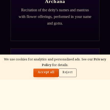
Archana
Recitation of the deity's names and mantras
with flower offerings, performed in your name
and gotra.
We use cookies for analytics and personalised ads. See our
Privacy
Policy
for details.
गं
🌓
Accept all
Reject
Ganapati Homam
Sacred fire ritual to invoke Lord Ganesha —
performed before new beginnings and
important journeys.