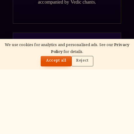
accompanied by Vedic chants.
We use cookies for analytics and personalised ads. See our
Privacy
Policy
for details.
ॐ
🌓
Accept all
Reject
Archana
Recitation of the deity's names and mantras
with flower offerings, performed in your name
and gotra.