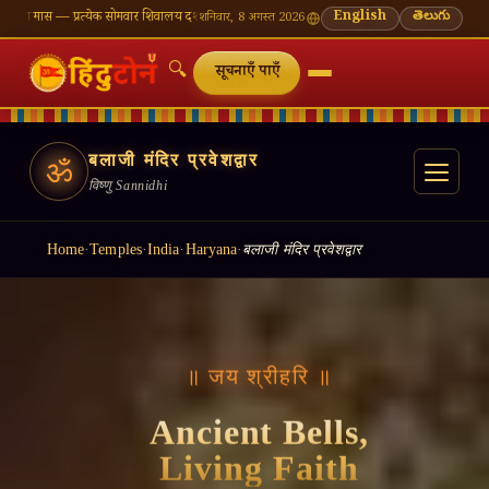
वार शिवालय दर्शन का महत्व
🌸 गणेश चतुर्थी — भाद्रपद शुक्ल चतुर्थी
⛩ काशी विश्वनाथ — आज के दर्शन 
English
తెలుగు
शनिवार, 8 अगस्त 2026
🔍
सूचनाएँ पाएँ
बलाजी मंदिर प्रवेशद्वार
ॐ
विष्णु Sannidhi
Home
·
Temples
·
India
·
Haryana
·
बलाजी मंदिर प्रवेशद्वार
॥ जय श्रीहरि ॥
Ancient Bells,
Living Faith