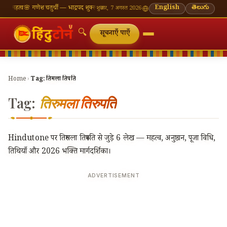
 महत्व
🌸 गणेश चतुर्थी — भाद्रपद शुक्ल चतुर्थी
⛩ काशी विश्वनाथ — आज के दर्शन समय
English
🔔 नवरात्रि — 9 
తెలుగు
शुक्रवार, 7 अगस्त 2026
🔍
सूचनाएँ पाएँ
Home
›
Tag:
तिरुमला तिरुपति
Tag:
तिरुमला तिरुपति
Hindutone पर तिरुमला तिरुपति से जुड़े 6 लेख — महत्व, अनुष्ठान, पूजा विधि,
तिथियाँ और 2026 भक्ति मार्गदर्शिका।
ADVERTISEMENT
🔍