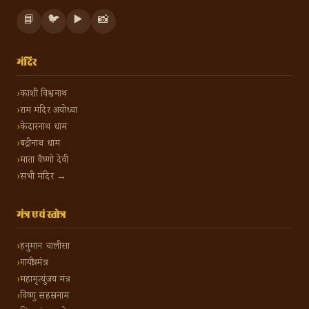
📘
🐦
▶️
📸
मंदिर
काशी विश्वनाथ
राम मंदिर अयोध्या
केदारनाथ धाम
बद्रीनाथ धाम
माता वैष्णो देवी
सभी मंदिर →
मंत्र एवं स्तोत्र
हनुमान चालीसा
गायत्री मंत्र
महामृत्युंजय मंत्र
विष्णु सहस्रनाम