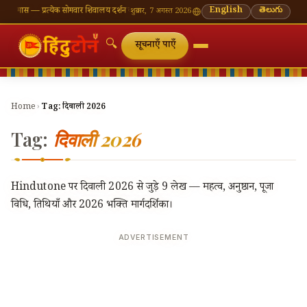
 मास — प्रत्येक सोमवार शिवालय दर्शन का महत्व
🌸 गणेश चतुर्थी — भाद्रपद शुक्ल चतुर्थी
English
⛩ काशी विश्वन
తెలుగు
शुक्रवार, 7 अगस्त 2026
🔍
सूचनाएँ पाएँ
Home
›
Tag:
दिवाली 2026
Tag:
दिवाली 2026
Hindutone पर दिवाली 2026 से जुड़े 9 लेख — महत्व, अनुष्ठान, पूजा
विधि, तिथियाँ और 2026 भक्ति मार्गदर्शिका।
ADVERTISEMENT