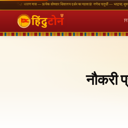
नाएँ
🪔 श्रावण मास — प्रत्येक सोमवार शिवालय दर्शन का महत्व
🌸 गणेश चतुर्थी — भाद्रपद शुक्ल चतुर्थी
⛩ 
⛩
नौकरी प्र