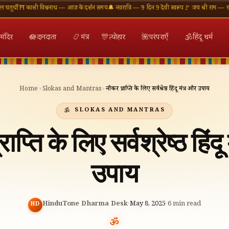
काशी विश्वनाथ — आज के दर्शन समय
🔔 नवरात्रि — 9 दिन 9 देवी स्वरूप
🚩 जय श्री राम — राम मंदिर अय
मंदिर
🪷
दानदाता
📿
मंत्र
🎊
त्योहार
🌺
परंपराएँ
🕉
हिंदू धर्म
Home
›
Slokas and Mantras
›
नौकरी प्राप्ति के लिए सर्वश्रेष्ठ हिंदू मंत्र और उपाय
SLOKAS AND MANTRAS
ाप्ति के लिए सर्वश्रेष्ठ हिंद
उपाय
HinduTone Dharma Desk
·
May 8, 2025
·
6
min read
HD