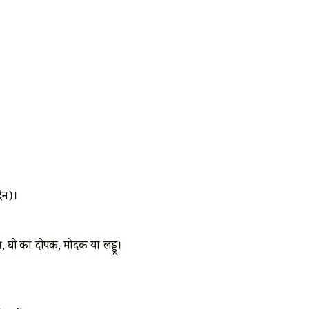
दिन)।
त्र, घी का दीपक, मोदक या लड्डू।