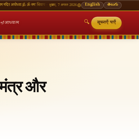
ोध्या
🕉 ॐ नमः शिवाय — सोमवार व्रत की शुभकामनाएँ
🪔 श्रावण मास — प्रत्येक सोमवार शिवालय दर्शन का 
English
తెలుగు
शुक्रवार, 7 अगस्त 2026
🔍
🪔
आध्यात्म
सूचनाएँ पाएँ
ू मंत्र और
🔍