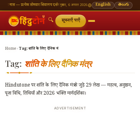
 मास — प्रत्येक सोमवार शिवालय दर्शन का महत्व
🌸 गणेश चतुर्थी — भाद्रपद शुक्ल चतुर्थी
English
⛩ काशी विश्वना
తెలుగు
गुरुवार, 6 अगस्त 2026
🔍
सूचनाएँ पाएँ
Home
›
Tag:
शांति के लिए दैनिक मंत्र
Tag:
शांति के लिए दैनिक मंत्र
Hindutone पर शांति के लिए दैनिक मंत्र से जुड़े 29 लेख — महत्व, अनुष्ठान,
पूजा विधि, तिथियाँ और 2026 भक्ति मार्गदर्शिका।
ADVERTISEMENT
🔍