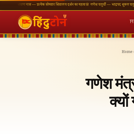
 श्रावण मास — प्रत्येक सोमवार शिवालय दर्शन का महत्व
🌸 गणेश चतुर्थी — भाद्रपद शुक्ल चतुर्थी
⛩ काशी 
⛩
Home
गणेश मंत
क्यो