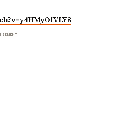
atch?v=y4HMyOfVLY8
TISEMENT