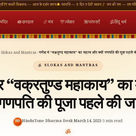
विश्वनाथ — आज के दर्शन समय
🔔 नवरात्रि — 9 दिन 9 देवी स्वरूप
🚩 जय श्री राम — राम मंदिर अयोध्या

मंदिर
🪷
दानदाता
📿
मंत्र
🎊
त्योहार
🌺
परंपराएँ
🕉
हिंदू धर्म
›
Slokas and Mantras
›
गणेश मंत्र “वक्रतुण्ड महाकाय” का महत्व और क्यों गणपति की पूजा पहले क
SLOKAS AND MANTRAS
्र “वक्रतुण्ड महाकाय” का
ं गणपति की पूजा पहले की जा
HinduTone Dharma Desk
·
March 14, 2025
·
5
min read
HD