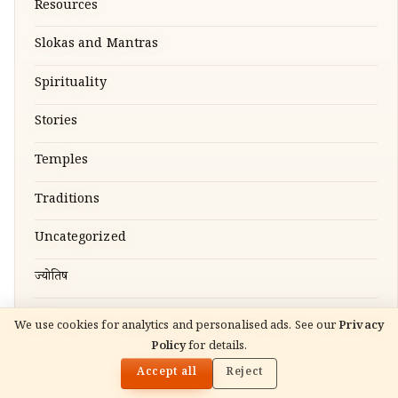
Resources
Slokas and Mantras
Spirituality
Stories
Temples
Traditions
Uncategorized
ज्योतिष
नाम
We use cookies for analytics and personalised ads. See our
Privacy
Policy
for details.
🌓
READ NEXT
पूजा, श्लोक और मंत्र
गंगा दशहरा 2026: 25 मई — कथा, मुहूर्त और पूजा विधि
Accept all
Reject