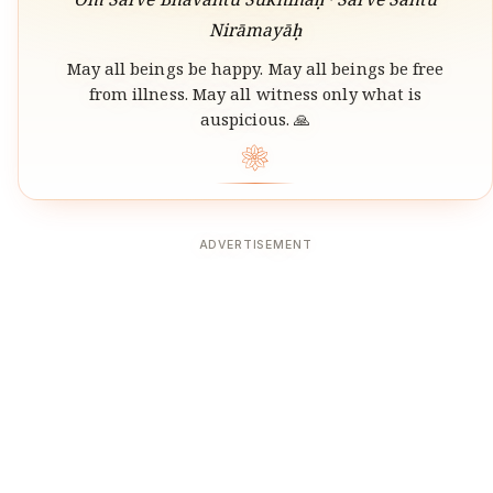
Om Sarve Bhavantu Sukhinaḥ · Sarve Santu
Nirāmayāḥ
May all beings be happy. May all beings be free
from illness. May all witness only what is
auspicious. 🙏
❀
ADVERTISEMENT