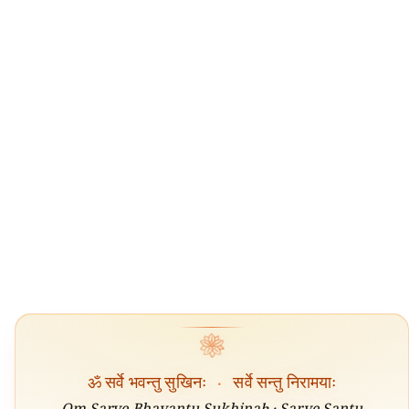
❀
ॐ सर्वे भवन्तु सुखिनः
·
सर्वे सन्तु निरामयाः