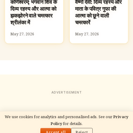
कोणेश्वरम्: भगवान शिव के
वैष्णो देवी: दिव्य रहस्य और
TEMPLES
SPIRITUAL YATRA
दिव्य रहस्य और आत्मा को
माता के पवित्र गुफा की
झकझोरने वाले चमत्कार
आत्मा को छूने वाली
श्रीलंका में
चमत्कारें
May 27, 2026
May 27, 2026
ADVERTISEMENT
We use cookies for analytics and personalised ads. See our
Privacy
READ NEXT
Policy
for details.
म्य सोन अभयारण्य: भगवान शिव के दिव्य रहस्य और आत्मा को
🌓
झंकृत करने वाले चमत्कार वियतनाम में