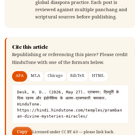
global diaspora practice. Each post is
reviewed against multiple panchang and
scriptural sources before publishing.
Cite this article
Republishing or referencing this piece? Please credit
HinduTone
with one of the formats below.
APA
MLA
Chicago
BibTeX
HTML
Desk, H. D.. (2026, May 27). प्रम्बनन: त्रिमूर्ति के 
दिव्य रहस्य और इंडोनेशिया के आत्मा-द्रवणकारी चमत्कार. 
HinduTone. 
https://hindi.hindutone.com/temples/pramban
an-divine-mysteries-miracles/
Copy
Licensed under
CC BY 4.0
— please link back.