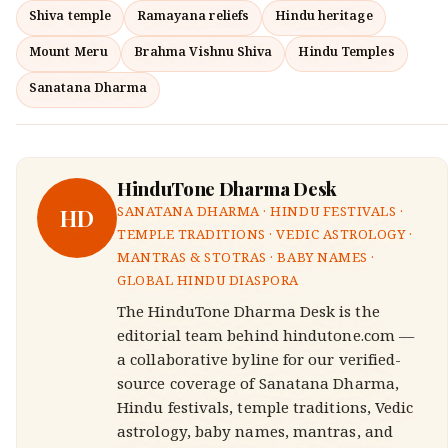
Shiva temple
Ramayana reliefs
Hindu heritage
Mount Meru
Brahma Vishnu Shiva
Hindu Temples
Sanatana Dharma
HinduTone Dharma Desk
HD
SANATANA DHARMA · HINDU FESTIVALS ·
TEMPLE TRADITIONS · VEDIC ASTROLOGY ·
MANTRAS & STOTRAS · BABY NAMES ·
GLOBAL HINDU DIASPORA
The HinduTone Dharma Desk is the
editorial team behind hindutone.com —
a collaborative byline for our verified-
source coverage of Sanatana Dharma,
Hindu festivals, temple traditions, Vedic
astrology, baby names, mantras, and