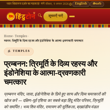
िवालय दर्शन का महत्व
🌸 गणेश चतुर्थी — भाद्रपद शुक्ल चतुर्थी
⛩ काशी विश्वनाथ — आज के दर्शन समय
English
తెలుగు
🔔
रविवार, 9 अगस्त 2026
🔍
सूचनाएँ पाएँ
Home
›
Temples
›
प्रम्बनन: त्रिमूर्ति के दिव्य रहस्य और इंडोनेशिया के आत्मा-द्रवणकारी चमत्कार
TEMPLES
प्रम्बनन: त्रिमूर्ति के दिव्य रहस्य और
इंडोनेशिया के आत्मा-द्रवणकारी
चमत्कार
प्रम्बनन मंदिर, जावा, इंडोनेशिया के छिपे हुए सत्य और दिव्य चमत्कारों की
खोज करें — दक्षिण-पूर्व एशिया का सबसे बड़ा हिंदू मंदिर परिसर, त्रिमूर्ति
को समर्पित। भव्य शिव मंदिर, रामायण की मूर्तिकला, ब्रह्मांडीय मंडल