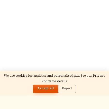
We use cookies for analytics and personalised ads. See our
Privacy
READ NEXT
Policy
for details.
म्य सोन अभयारण्य: भगवान शिव के दिव्य रहस्य और आत्मा को
🌓
झंकृत करने वाले चमत्कार वियतनाम में
Accept all
Reject