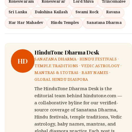
Koneswaram
Koneswarar
Lord Shiva
Trincomalee
Sri Lanka
Dakshina Kailash
Swami Rock
Ravana
Har Har Mahadev
Hindu Temples
Sanatana Dharma
HinduTone Dharma Desk
HD
SANATANA DHARMA · HINDU FESTIVALS ·
TEMPLE TRADITIONS · VEDIC ASTROLOGY ·
MANTRAS & STOTRAS · BABY NAMES ·
GLOBAL HINDU DIASPORA
The HinduTone Dharma Desk is the
editorial team behind hindutone.com —
a collaborative byline for our verified-
source coverage of Sanatana Dharma,
Hindu festivals, temple traditions, Vedic
astrology, baby names, mantras, and