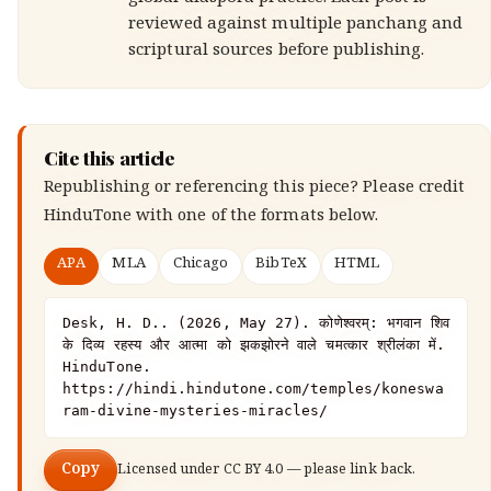
global diaspora practice. Each post is
reviewed against multiple panchang and
scriptural sources before publishing.
Cite this article
Republishing or referencing this piece? Please credit
HinduTone
with one of the formats below.
APA
MLA
Chicago
BibTeX
HTML
Desk, H. D.. (2026, May 27). कोणेश्वरम्: भगवान शिव 
के दिव्य रहस्य और आत्मा को झकझोरने वाले चमत्कार श्रीलंका में. 
HinduTone. 
https://hindi.hindutone.com/temples/koneswa
ram-divine-mysteries-miracles/
Copy
Licensed under
CC BY 4.0
— please link back.