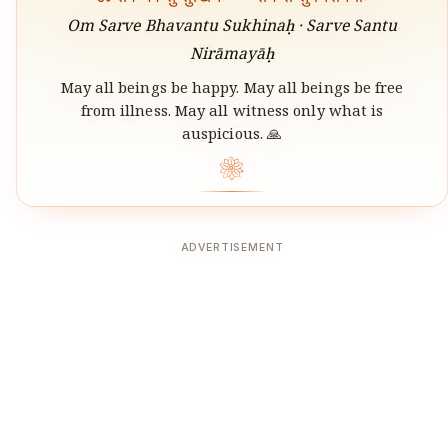
Om Sarve Bhavantu Sukhinaḥ · Sarve Santu
Nirāmayāḥ
May all beings be happy. May all beings be free
from illness. May all witness only what is
auspicious. 🙏
❀
ADVERTISEMENT