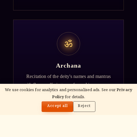
ॐ
Archana
Recitation of the deity's names and mantras
with flower offerings, performed in your name
We use cookies for analytics and personalised ads. See our
Privacy
and gotra.
Policy
for details.
🌓
Accept all
Reject