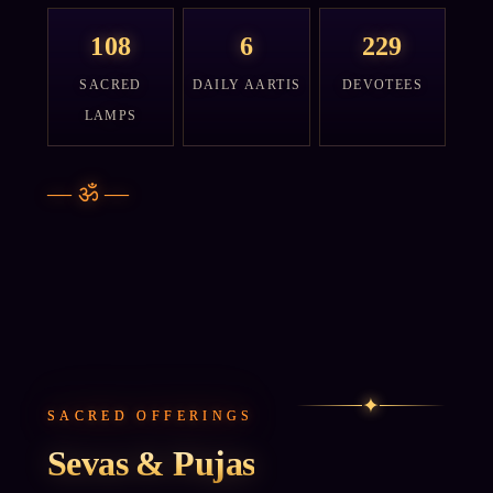
108
6
229
SACRED
DAILY AARTIS
DEVOTEES
LAMPS
—
ॐ
—
✦
SACRED OFFERINGS
Sevas & Pujas