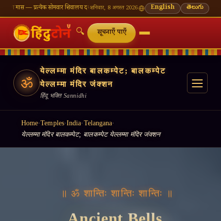
सोमवार शिवालय दर्शन का महत्व
🌸 गणेश चतुर्थी — भाद्रपद शुक्ल चतुर्थी
⛩ काशी विश्वनाथ — आज के दर्
English
తెలుగు
शनिवार, 8 अगस्त 2026
🔍
सूचनाएँ पाएँ
येल्लम्मा मंदिर बालकम्पेट; बालकम्पेट
ॐ
येल्लम्मा मंदिर जंक्शन
हिंदू भक्ति Sannidhi
Home
·
Temples
·
India
·
Telangana
·
येल्लम्मा मंदिर बालकम्पेट; बालकम्पेट येल्लम्मा मंदिर जंक्शन
॥ ॐ शान्तिः शान्तिः शान्तिः ॥
Ancient Bells,