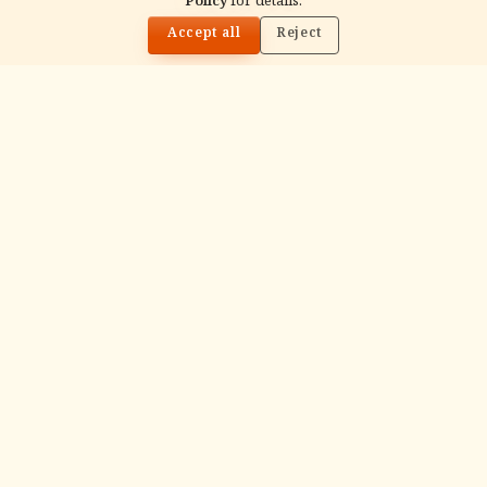
Policy
for details.
🌓
Accept all
Reject
गं
Ganapati Homam
Sacred fire ritual to invoke Lord Ganesha —
performed before new beginnings and
important journeys.