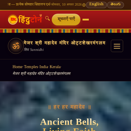
मवार शिवालय दर्शन का महत्व
🌸 गणेश चतुर्थी — भाद्रपद शुक्ल चतुर्थी
⛩ काशी विश्वनाथ — आज के दर्शन
English
తెలుగు
सोमवार, 10 अगस्त 2026
🔍
सूचनाएँ पाएँ
मेजर श्री महादेव मंदिर ओट्टशेखरमंगलम
ॐ
शिव Sannidhi
Home
·
Temples
·
India
·
Kerala
·
मेजर श्री महादेव मंदिर ओट्टशेखरमंगलम
॥ हर हर महादेव ॥
Ancient Bells,