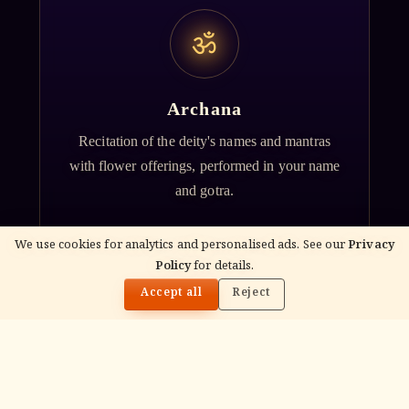
ॐ
Archana
Recitation of the deity's names and mantras
with flower offerings, performed in your name
and gotra.
We use cookies for analytics and personalised ads. See our
Privacy
Policy
for details.
🌓
Accept all
Reject
गं