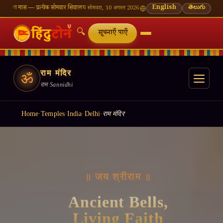
रत्येक सोमवार शिवालय दर्शन का महत्व
🌸 गणेश चतुर्थी — भाद्रपद शुक्ल चतुर्थी
English
⛩ काशी विश्वनाथ — आज क
తెలుగు
सोमवार, 10 अगस्त 2026
🔍
सूचनाएँ पाएँ
राम मंदिर
ॐ
राम Sannidhi
Home
·
Temples
·
India
·
Delhi
·
राम मंदिर
॥ जय श्रीराम ॥
Ancient Bells,
Living Faith