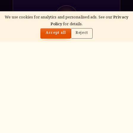
ॐ
We use cookies for analytics and personalised ads. See our
Privacy
Policy
for details.
🌓
Accept all
Reject
Archana
Recitation of the deity's names and mantras
with flower offerings, performed in your name
and gotra.
गं