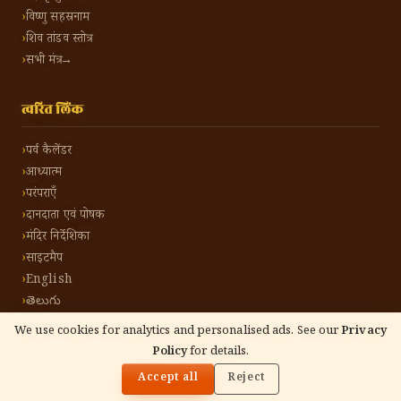
विष्णु सहस्रनाम
शिव तांडव स्तोत्र
सभी मंत्र →
त्वरित लिंक
पर्व कैलेंडर
आध्यात्म
परंपराएँ
दानदाता एवं पोषक
मंदिर निर्देशिका
साइटमैप
English
తెలుగు
We use cookies for analytics and personalised ads. See our
Privacy
Policy
for details.
🌓
©
2026
हिंदू टोन हिंदी। सर्वाधिकार सुरक्षित।
गोपनीयता नीति
नियम एवं शर्तें
संपर्क करें
Accept all
Reject