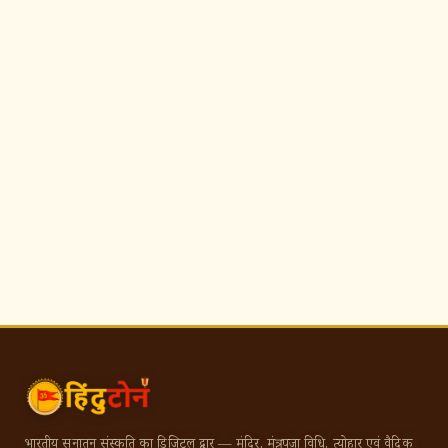
भारतीय सनातन संस्कृति का डिजिटल द्वार — मंदिर, मंत्र, पूजा विधि, त्योहार एवं वैदिक