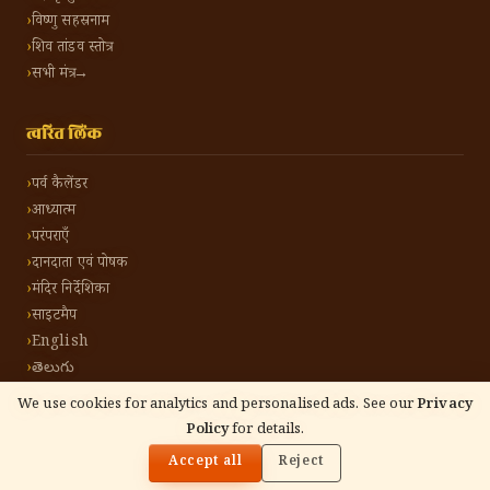
विष्णु सहस्रनाम
शिव तांडव स्तोत्र
सभी मंत्र →
त्वरित लिंक
पर्व कैलेंडर
आध्यात्म
परंपराएँ
दानदाता एवं पोषक
मंदिर निर्देशिका
साइटमैप
English
తెలుగు
We use cookies for analytics and personalised ads. See our
Privacy
Policy
for details.
🌓
©
2026
हिंदू टोन हिंदी। सर्वाधिकार सुरक्षित।
गोपनीयता नीति
नियम एवं शर्तें
संपर्क करें
Accept all
Reject