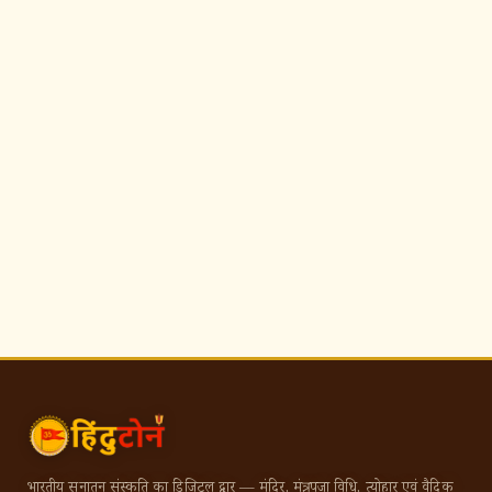
भारतीय सनातन संस्कृति का डिजिटल द्वार — मंदिर, मंत्र, पूजा विधि, त्योहार एवं वैदिक