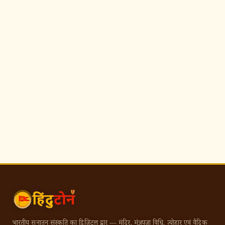
भारतीय सनातन संस्कृति का डिजिटल द्वार — मंदिर, मंत्र, पूजा विधि, त्योहार एवं वैदिक