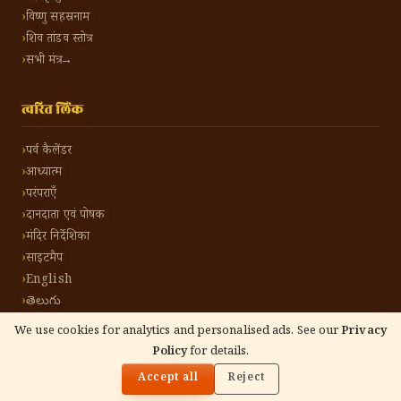
विष्णु सहस्रनाम
शिव तांडव स्तोत्र
सभी मंत्र →
त्वरित लिंक
पर्व कैलेंडर
आध्यात्म
परंपराएँ
दानदाता एवं पोषक
मंदिर निर्देशिका
साइटमैप
English
తెలుగు
We use cookies for analytics and personalised ads. See our
Privacy
Policy
for details.
🌓
©
2026
हिंदू टोन हिंदी। सर्वाधिकार सुरक्षित।
गोपनीयता नीति
नियम एवं शर्तें
संपर्क करें
Accept all
Reject