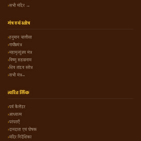
सभी मंदिर →
मंत्र एवं स्तोत्र
हनुमान चालीसा
गायत्री मंत्र
महामृत्युंजय मंत्र
विष्णु सहस्रनाम
शिव तांडव स्तोत्र
सभी मंत्र →
त्वरित लिंक
पर्व कैलेंडर
आध्यात्म
परंपराएँ
दानदाता एवं पोषक
मंदिर निर्देशिका