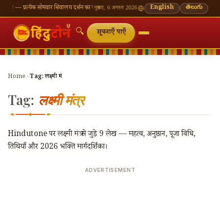
स — प्रत्येक सोमवार शिवालय दर्शन का महत्व
🌸 गणेश चतुर्थी — भाद्रपद शुक्ल चतुर्थी
English
⛩ काशी विश्वनाथ 
తెలుగు
गुरुवार, 6 अगस्त 2026
🔍
सूचनाएँ पाएँ
Home
›
Tag:
लक्ष्मी मंत्र
Tag:
लक्ष्मी मंत्र
Hindutone पर लक्ष्मी मंत्र से जुड़े 9 लेख — महत्व, अनुष्ठान, पूजा विधि,
तिथियाँ और 2026 भक्ति मार्गदर्शिका।
ADVERTISEMENT