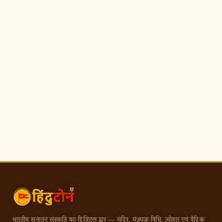
भारतीय सनातन संस्कृति का डिजिटल द्वार — मंदिर, मंत्र, पूजा विधि, त्योहार एवं वैदिक