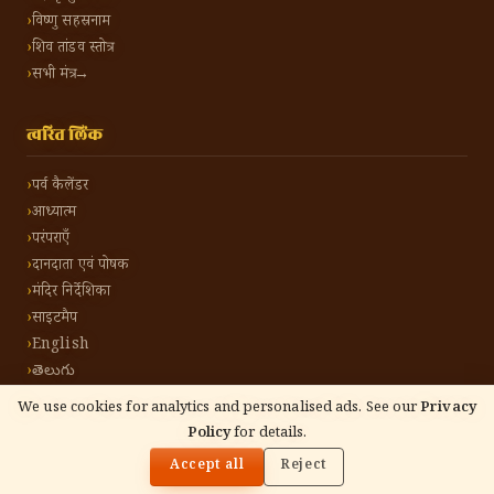
विष्णु सहस्रनाम
शिव तांडव स्तोत्र
सभी मंत्र →
त्वरित लिंक
पर्व कैलेंडर
आध्यात्म
परंपराएँ
दानदाता एवं पोषक
मंदिर निर्देशिका
साइटमैप
English
తెలుగు
We use cookies for analytics and personalised ads. See our
Privacy
Policy
for details.
🌓
©
2026
हिंदू टोन हिंदी। सर्वाधिकार सुरक्षित।
गोपनीयता नीति
नियम एवं शर्तें
संपर्क करें
Accept all
Reject