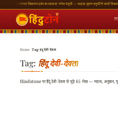
रत्येक सोमवार शिवालय दर्शन का महत्व
🌸 गणेश चतुर्थी — भाद्रपद शुक्ल चतुर्थी
⛩ काशी विश्वनाथ — आज क
⛩
Home
›
Tag:
हिंदू देवी-देवता
Tag:
हिंदू देवी-देवता
Hindutone पर हिंदू देवी-देवता से जुड़े 65 लेख — महत्व, अनुष्ठान, प