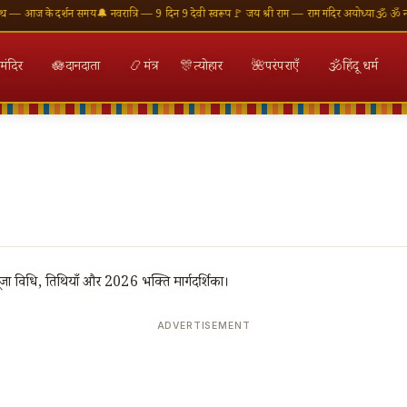
े दर्शन समय
🔔 नवरात्रि — 9 दिन 9 देवी स्वरूप
🚩 जय श्री राम — राम मंदिर अयोध्या
🕉 ॐ नमः शिवाय — 
मंदिर
🪷
दानदाता
📿
मंत्र
🎊
त्योहार
🌺
परंपराएँ
🕉
हिंदू धर्म
ूजा विधि, तिथियाँ और 2026 भक्ति मार्गदर्शिका।
ADVERTISEMENT