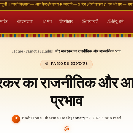
ी विश्वनाथ — आज के दर्शन समय
🔔 नवरात्रि — 9 दिन 9 देवी स्वरूप
🚩 जय श्री राम — राम मंदिर अयोध्य
मंदिर
🪷
दानदाता
📿
मंत्र
🎊
त्योहार
🌺
परंपराएँ
🕉
हिंदू धर्म
Home
›
Famous Hindus
›
वीर सावरकर का राजनीतिक और आध्यात्मिक प्रभाव
FAMOUS HINDUS
रकर का राजनीतिक और आध
प्रभाव
HinduTone Dharma Desk
·
January 27, 2025
·
5
min read
HD