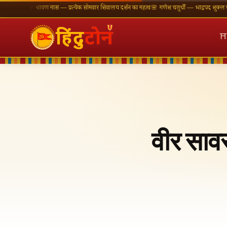
🪔 श्रावण मास — प्रत्येक सोमवार शिवालय दर्शन का महत्व
🌸 गणेश चतुर्थी — भाद्रपद शुक्ल चतुर्थी
⛩ काश
⛩
वीर साव