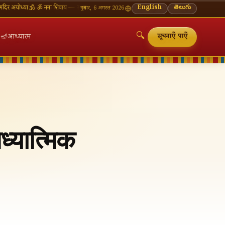
ा
🕉 ॐ नमः शिवाय — सोमवार व्रत की शुभकामनाएँ
🪔 श्रावण मास — प्रत्येक सोमवार शिवालय दर्शन का महत्
English
తెలుగు
गुरुवार, 6 अगस्त 2026
🔍
🪔
आध्यात्म
सूचनाएँ पाएँ
्यात्मिक
🔍