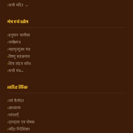
सभी मंदिर →
मंत्र एवं स्तोत्र
हनुमान चालीसा
गायत्री मंत्र
महामृत्युंजय मंत्र
विष्णु सहस्रनाम
शिव तांडव स्तोत्र
सभी मंत्र →
त्वरित लिंक
पर्व कैलेंडर
आध्यात्म
परंपराएँ
दानदाता एवं पोषक
मंदिर निर्देशिका