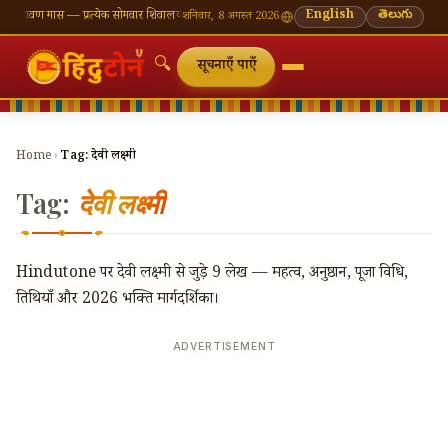
्रावण मास — प्रत्येक सोमवार शिवालय दर्शन का महत्व
🌸 गणेश चतुर्थी — भाद्रपद शुक्ल चतुर्थी
English
తెలుగు
⛩ काशी वि
शनिवार, 8 अगस्त 2026
🔍
सूचनाएँ पाएँ
Home
›
Tag:
देवी लक्ष्मी
Tag:
देवी लक्ष्मी
Hindutone पर देवी लक्ष्मी से जुड़े 9 लेख — महत्व, अनुष्ठान, पूजा विधि,
तिथियाँ और 2026 भक्ति मार्गदर्शिका।
ADVERTISEMENT