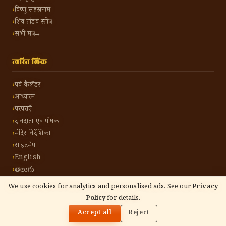
विष्णु सहस्रनाम
शिव तांडव स्तोत्र
सभी मंत्र →
त्वरित लिंक
पर्व कैलेंडर
आध्यात्म
परंपराएँ
दानदाता एवं पोषक
मंदिर निर्देशिका
साइटमैप
English
తెలుగు
We use cookies for analytics and personalised ads. See our
Privacy
Policy
for details.
🌓
©
2026
हिंदू टोन हिंदी। सर्वाधिकार सुरक्षित।
गोपनीयता नीति
नियम एवं शर्तें
संपर्क करें
Accept all
Reject