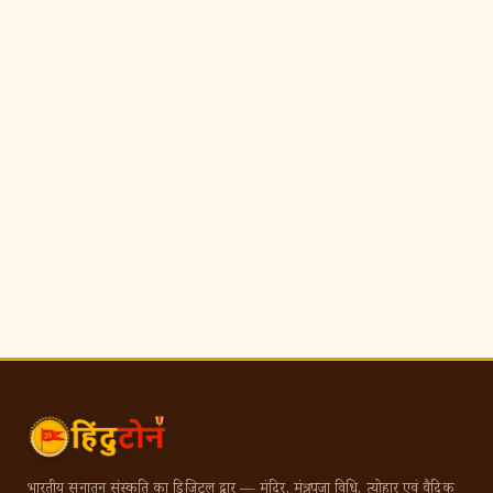
भारतीय सनातन संस्कृति का डिजिटल द्वार — मंदिर, मंत्र, पूजा विधि, त्योहार एवं वैदिक