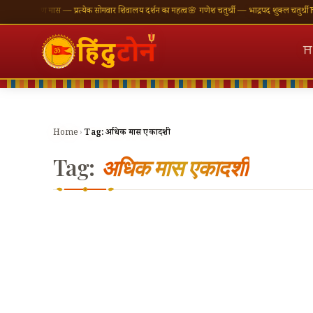
ँ
🪔 श्रावण मास — प्रत्येक सोमवार शिवालय दर्शन का महत्व
🌸 गणेश चतुर्थी — भाद्रपद शुक्ल चतुर्थी
⛩ काश
⛩
Home
›
Tag:
अधिक मास एकादशी
Tag:
अधिक मास एकादशी