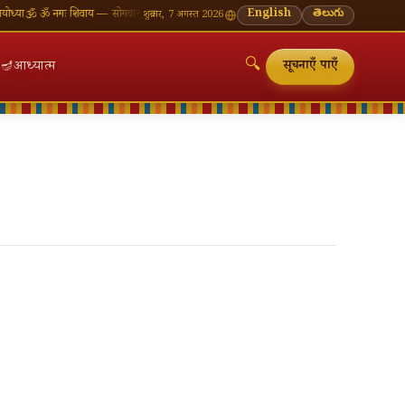
या
🕉 ॐ नमः शिवाय — सोमवार व्रत की शुभकामनाएँ
🪔 श्रावण मास — प्रत्येक सोमवार शिवालय दर्शन का महत
English
తెలుగు
शुक्रवार, 7 अगस्त 2026
🔍
🪔
आध्यात्म
सूचनाएँ पाएँ
🔍