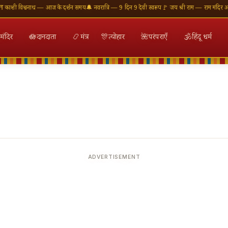
ी विश्वनाथ — आज के दर्शन समय
🔔 नवरात्रि — 9 दिन 9 देवी स्वरूप
🚩 जय श्री राम — राम मंदिर अयोध्
मंदिर
🪷
दानदाता
📿
मंत्र
🎊
त्योहार
🌺
परंपराएँ
🕉
हिंदू धर्म
ADVERTISEMENT