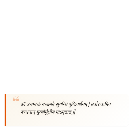
ॐ त्र्यम्बकं यजामहे सुगन्धिं पुष्टिवर्धनम् | उर्वारुकमिव
बन्धनान् मृत्योर्मुक्षीय माऽमृतात् ||