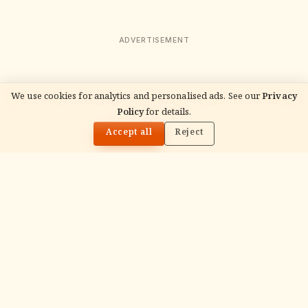
ADVERTISEMENT
We use cookies for analytics and personalised ads. See our
Privacy
READ NEXT
Policy
for details.
कार्तिक मास 2026: तिथियाँ, अनुष्ठान, व्रत, पर्व और उत्तर बनाम
🌓
दक्षिण भारत मार्गदर्शिका
Accept all
Reject