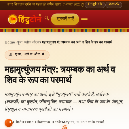
िवालय दर्शन का महत्व
🌸 गणेश चतुर्थी — भाद्रपद शुक्ल चतुर्थी
⛩ काशी विश्वनाथ — आज के दर्शन समय
English
తెలుగు

शुक्रवार, 7 अगस्त 2026
🔍
सूचनाएँ पाएँ
Home
›
पूजा, श्लोक और मंत्र
›
महामृत्युंजय मंत्र: त्र्यम्बक का अर्थ व शिव के रूप का परमार्थ
पूजा, श्लोक और मंत्र
महामृत्युंजय मंत्र: त्र्यम्बक का अर्थ व
शिव के रूप का परमार्थ
महामृत्युंजय मंत्र का अर्थ, इसे “मृत्युंजय” क्यों कहते हैं, उर्वारुक
(ककड़ी) का दृष्टांत, जीवन्मुक्ति, त्र्यम्बक — तथा शिव के रूप के पंचभूत,
त्रिशूल व नागाभरण प्रतीकों का परमार्थ।
HinduTone Dharma Desk
·
May 25, 2026
·
2
min read
HD