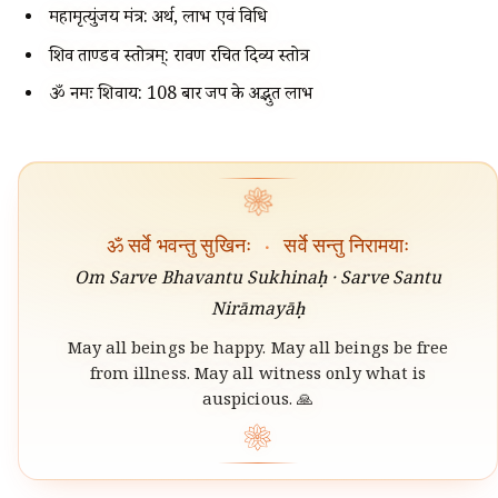
महामृत्युंजय मंत्र: अर्थ, लाभ एवं विधि
शिव ताण्डव स्तोत्रम्: रावण रचित दिव्य स्तोत्र
ॐ नमः शिवाय: 108 बार जप के अद्भुत लाभ
❀
ॐ सर्वे भवन्तु सुखिनः
·
सर्वे सन्तु निरामयाः
Om Sarve Bhavantu Sukhinaḥ · Sarve Santu
Nirāmayāḥ
May all beings be happy. May all beings be free
from illness. May all witness only what is
auspicious. 🙏
❀