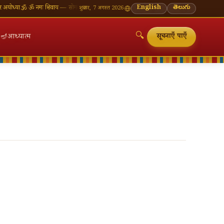
ा
🕉 ॐ नमः शिवाय — सोमवार व्रत की शुभकामनाएँ
🪔 श्रावण मास — प्रत्येक सोमवार शिवालय दर्शन का महत
English
తెలుగు
शुक्रवार, 7 अगस्त 2026
🔍
🪔
आध्यात्म
सूचनाएँ पाएँ
🔍