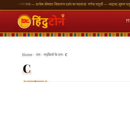
एँ
🪔 श्रावण मास — प्रत्येक सोमवार शिवालय दर्शन का महत्व
🌸 गणेश चतुर्थी — भाद्रपद शुक्ल चतुर्थी
⛩ का
⛩
Home
›
नाम
›
लड़कियों के नाम
›
C
C