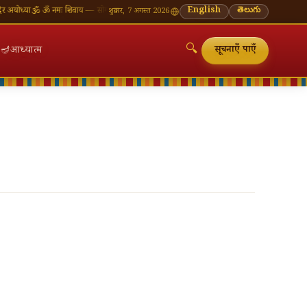
्या
🕉 ॐ नमः शिवाय — सोमवार व्रत की शुभकामनाएँ
🪔 श्रावण मास — प्रत्येक सोमवार शिवालय दर्शन का मह
English
తెలుగు
शुक्रवार, 7 अगस्त 2026
🔍
🪔
आध्यात्म
सूचनाएँ पाएँ
🔍