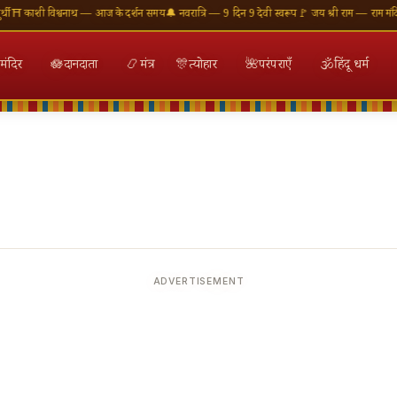
शी विश्वनाथ — आज के दर्शन समय
🔔 नवरात्रि — 9 दिन 9 देवी स्वरूप
🚩 जय श्री राम — राम मंदिर अयोध
मंदिर
🪷
दानदाता
📿
मंत्र
🎊
त्योहार
🌺
परंपराएँ
🕉
हिंदू धर्म
ADVERTISEMENT