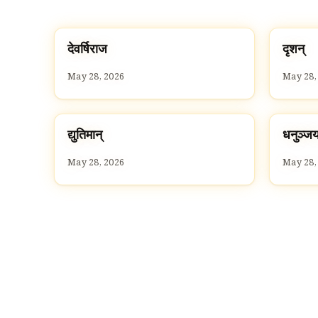
द
द
देवर्षिराज
दृशन्
D
D
May 28, 2026
May 28,
द
ध
द्युतिमान्
धनुञ्ज
D
D
May 28, 2026
May 28,