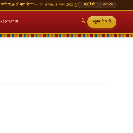
या
🕉 ॐ नमः शिवाय — सोमवार व्रत की शुभकामनाएँ
🪔 श्रावण मास — प्रत्येक सोमवार शिवालय दर्शन का महत
English
తెలుగు
शनिवार, 8 अगस्त 2026
🔍
🪔
आध्यात्म
सूचनाएँ पाएँ
🔍