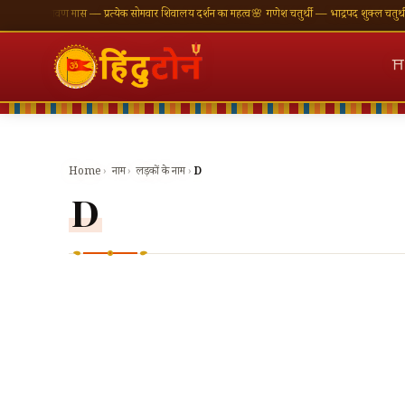
ँ
🪔 श्रावण मास — प्रत्येक सोमवार शिवालय दर्शन का महत्व
🌸 गणेश चतुर्थी — भाद्रपद शुक्ल चतुर्थी
⛩ काश
⛩
Home
›
नाम
›
लड़कों के नाम
›
D
D