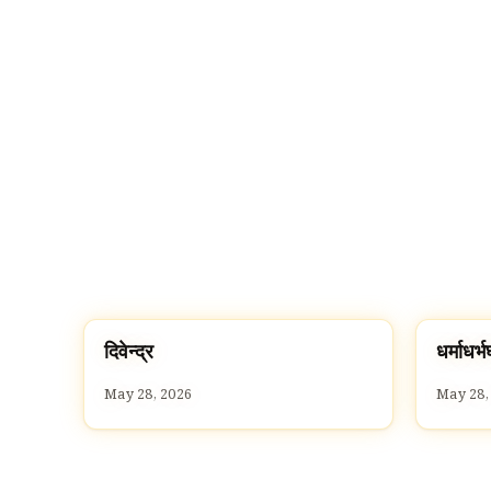
द
ध
दिवेन्द्र
धर्माधर्भघ
D
D
May 28, 2026
May 28,