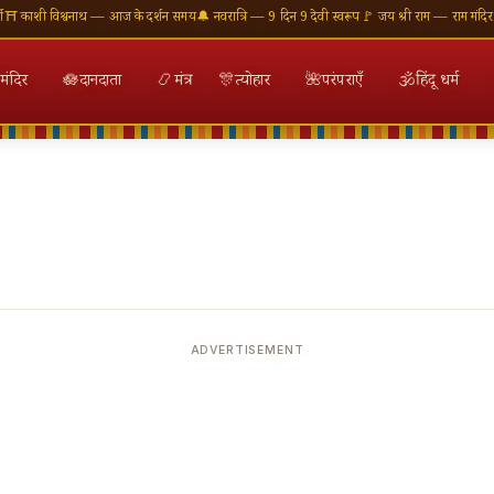
ी विश्वनाथ — आज के दर्शन समय
🔔 नवरात्रि — 9 दिन 9 देवी स्वरूप
🚩 जय श्री राम — राम मंदिर अयोध्
मंदिर
🪷
दानदाता
📿
मंत्र
🎊
त्योहार
🌺
परंपराएँ
🕉
हिंदू धर्म
ADVERTISEMENT