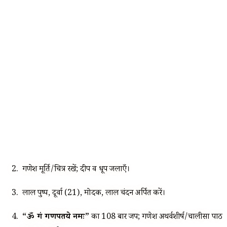
गणेश मूर्ति/चित्र रखें; दीप व धूप जलाएँ।
लाल पुष्प, दूर्वा (21), मोदक, लाल चंदन अर्पित करें।
“ॐ गं गणपतये नमः”
का 108 बार जप; गणेश अथर्वशीर्ष/चालीसा पाठ