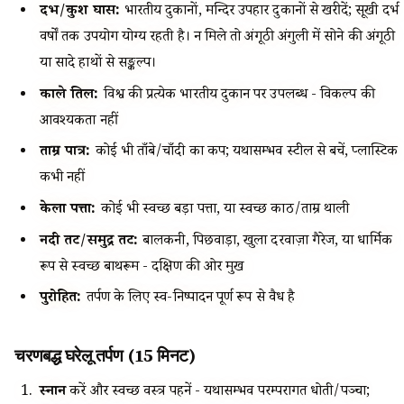
दर्भ/कुश घास:
भारतीय दुकानों, मन्दिर उपहार दुकानों से खरीदें; सूखी दर्भ
वर्षों तक उपयोग योग्य रहती है। न मिले तो अंगूठी अंगुली में सोने की अंगूठी
या सादे हाथों से सङ्कल्प।
काले तिल:
विश्व की प्रत्येक भारतीय दुकान पर उपलब्ध - विकल्प की
आवश्यकता नहीं
ताम्र पात्र:
कोई भी ताँबे/चाँदी का कप; यथासम्भव स्टील से बचें, प्लास्टिक
कभी नहीं
केला पत्ता:
कोई भी स्वच्छ बड़ा पत्ता, या स्वच्छ काठ/ताम्र थाली
नदी तट/समुद्र तट:
बालकनी, पिछवाड़ा, खुला दरवाज़ा गैरेज, या धार्मिक
रूप से स्वच्छ बाथरूम - दक्षिण की ओर मुख
पुरोहित:
तर्पण के लिए स्व-निष्पादन पूर्ण रूप से वैध है
चरणबद्ध घरेलू तर्पण (15 मिनट)
स्नान
करें और स्वच्छ वस्त्र पहनें - यथासम्भव परम्परागत धोती/पञ्चा;