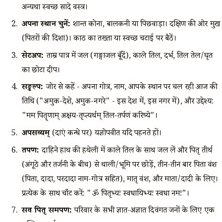
अन्यथा स्वच्छ सादे वस्त्र।
अपना स्थान चुनें:
शान्त कोना, बालकनी या पिछवाड़ा। दक्षिण की ओर मुख
(पितरों की दिशा)। काठ का तख्ता या स्वच्छ चटाई पर बैठें।
सेटअप:
ताम्र पात्र में जल (गङ्गाजल बूँदें), काले तिल, दर्भ, तिल तेल/घृत
का छोटा दीप।
सङ्कल्प:
जोर से कहें - अपना गोत्र, नाम, आपके स्थान पर चल रही आज की
तिथि ("अमुक-देशे, अमुक-नगरे" - इस देश में, इस नगर में), और उद्देश्य:
"मम पितॄणाम् अक्षय-तृप्त्यर्थम् तिल-तर्पणं करिष्ये"।
अपसव्यम्
(दाएं कन्धे पर) यज्ञोपवीत यदि पहनते हों।
तर्पण:
दाहिने हाथ की हथेली में काले तिल के साथ जल लें और पितृ तीर्थ
(अंगूठे और तर्जनी के बीच) से थाली/भूमि पर छोड़ें, तीन-तीन बार पिता वंश
(पिता, दादा, परदादा नाम-गोत्र सहित), मातृ वंश, और माता/दादी के लिए।
प्रत्येक के साथ चाँट करें: "ॐ पितृभ्यः स्वधायिभ्यः स्वधा नमः"।
सर्व पितृ समर्पण:
परिवार के सभी ज्ञात-अज्ञात दिवंगत जनों के लिए एक