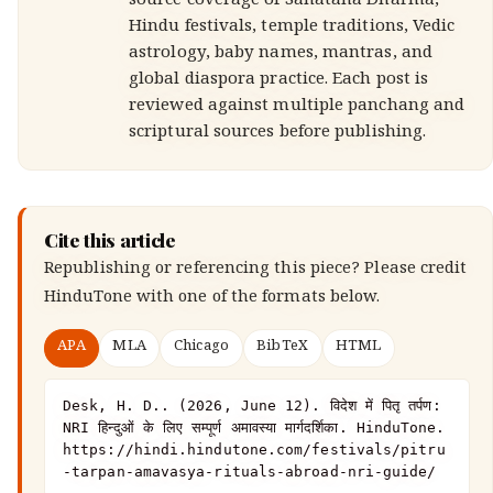
source coverage of Sanatana Dharma,
Hindu festivals, temple traditions, Vedic
astrology, baby names, mantras, and
global diaspora practice. Each post is
reviewed against multiple panchang and
scriptural sources before publishing.
Cite this article
Republishing or referencing this piece? Please credit
HinduTone
with one of the formats below.
APA
MLA
Chicago
BibTeX
HTML
Desk, H. D.. (2026, June 12). विदेश में पितृ तर्पण: 
NRI हिन्दुओं के लिए सम्पूर्ण अमावस्या मार्गदर्शिका. HinduTone. 
https://hindi.hindutone.com/festivals/pitru
-tarpan-amavasya-rituals-abroad-nri-guide/