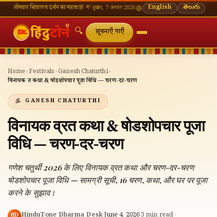
र शिवालय दर्शन का महत्व
🌸 गणेश चतुर्थी — भाद्रपद शुक्ल चतुर्थी
⛩ काशी विश्वनाथ — आज के दर्शन सम
English
తెలుగు
शुक्रवार, 7 अगस्त 2026
🔍
सूचनाएँ पाएँ
Home
›
Festivals
›
Ganesh Chaturthi
›
विनायक व्रत कथा & षोडशोपचार पूजा विधि — चरण-दर-चरण
GANESH CHATURTHI
विनायक व्रत कथा & षोडशोपचार पूजा
विधि — चरण-दर-चरण
गणेश चतुर्थी 2026 के लिए विनायक व्रत कथा और चरण-दर-चरण
षोडशोपचार पूजा विधि — सामग्री सूची, 16 चरण, कथा, और घर पर पूजा
करने के सुझाव।
HinduTone Dharma Desk
·
June 4, 2026
·
3
min read
HD