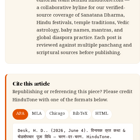
editorial team behind hindutone.com —
a collaborative byline for our verified-
source coverage of Sanatana Dharma,
Hindu festivals, temple traditions, Vedic
astrology, baby names, mantras, and
global diaspora practice. Each post is
reviewed against multiple panchang and
scriptural sources before publishing.
Cite this article
Republishing or referencing this piece? Please credit
HinduTone
with one of the formats below.
APA
MLA
Chicago
BibTeX
HTML
Desk, H. D.. (2026, June 4). विनायक व्रत कथा & 
षोडशोपचार पूजा विधि — चरण-दर-चरण. HinduTone. 