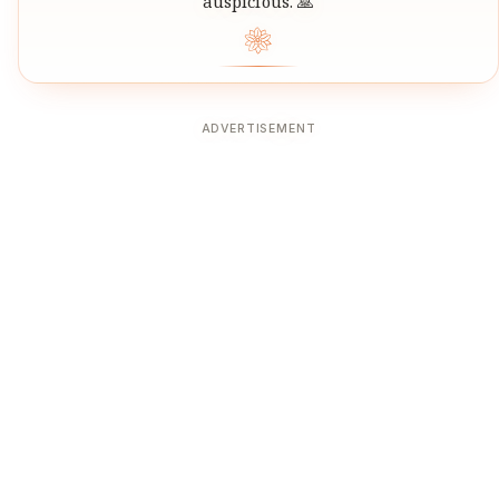
auspicious. 🙏
❀
ADVERTISEMENT