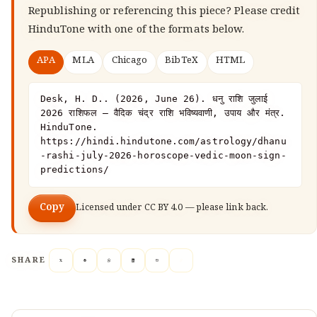
Republishing or referencing this piece? Please credit
HinduTone
with one of the formats below.
APA
MLA
Chicago
BibTeX
HTML
Desk, H. D.. (2026, June 26). धनु राशि जुलाई 
2026 राशिफल — वैदिक चंद्र राशि भविष्यवाणी, उपाय और मंत्र. 
HinduTone. 
https://hindi.hindutone.com/astrology/dhanu
-rashi-july-2026-horoscope-vedic-moon-sign-
predictions/
Copy
Licensed under
CC BY 4.0
— please link back.
SHARE