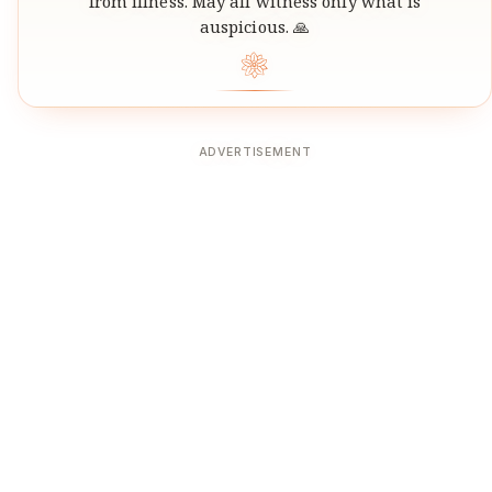
from illness. May all witness only what is
auspicious. 🙏
❀
ADVERTISEMENT