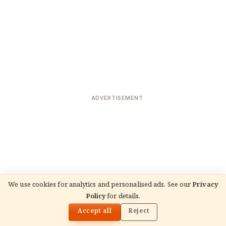
ADVERTISEMENT
We use cookies for analytics and personalised ads. See our
Privacy
READ NEXT
Policy
for details.
हिंदू शिशु नाम मास्टर डायरेक्टरी 2026: नक्षत्र और अंकशास्त्र
🌓
फ़िल्टर के साथ संपूर्ण लड़के + लड़कियाँ अनुक्रमणिका
Accept all
Reject