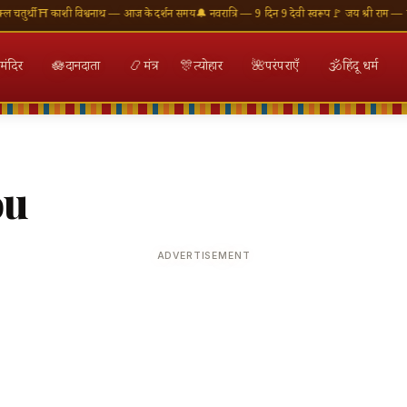
तुर्थी
⛩ काशी विश्वनाथ — आज के दर्शन समय
🔔 नवरात्रि — 9 दिन 9 देवी स्वरूप
🚩 जय श्री राम — राम 
मंदिर
🪷
दानदाता
📿
मंत्र
🎊
त्योहार
🌺
परंपराएँ
🕉
हिंदू धर्म
ou
ADVERTISEMENT