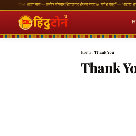
ी शुभकामनाएँ
🪔 श्रावण मास — प्रत्येक सोमवार शिवालय दर्शन का महत्व
🌸 गणेश चतुर्थी — भाद्रपद शुक्ल च
⛩
Home
›
Thank You
Thank Y