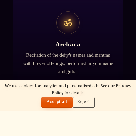
ॐ
Archana
Recitation of the deity's names and mantras
with flower offerings, performed in your name
and gotra.
We use cookies for analytics and personalised ads. See our
Privacy
Policy
for details.
🌓
Accept all
Reject
गं