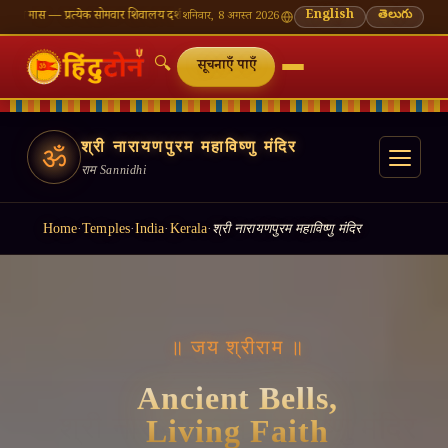
्येक सोमवार शिवालय दर्शन का महत्व
🌸 गणेश चतुर्थी — भाद्रपद शुक्ल चतुर्थी
English
⛩ काशी विश्वनाथ — आज के
తెలుగు
शनिवार, 8 अगस्त 2026
🔍
सूचनाएँ पाएँ
श्री नारायणपुरम महाविष्णु मंदिर
ॐ
राम Sannidhi
Home
·
Temples
·
India
·
Kerala
·
श्री नारायणपुरम महाविष्णु मंदिर
॥ जय श्रीराम ॥
Ancient Bells,
Living Faith