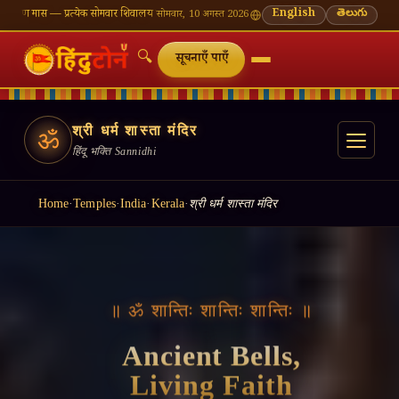
ेक सोमवार शिवालय दर्शन का महत्व
🌸 गणेश चतुर्थी — भाद्रपद शुक्ल चतुर्थी
English
⛩ काशी विश्वनाथ — आज के द
తెలుగు
सोमवार, 10 अगस्त 2026
🔍
सूचनाएँ पाएँ
श्री धर्म शास्ता मंदिर
ॐ
हिंदू भक्ति Sannidhi
Home
·
Temples
·
India
·
Kerala
·
श्री धर्म शास्ता मंदिर
॥ ॐ शान्तिः शान्तिः शान्तिः ॥
Ancient Bells,
Living Faith