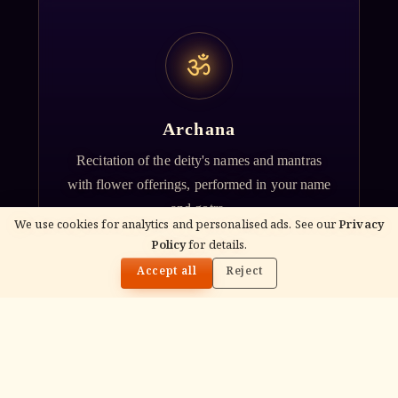
ॐ
Archana
Recitation of the deity's names and mantras
with flower offerings, performed in your name
and gotra.
We use cookies for analytics and personalised ads. See our
Privacy
Policy
for details.
🌓
Accept all
Reject
गं