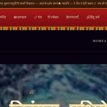
ाथ — आज के दर्शन समय
🔔 नवरात्रि — 9 दिन 9 देवी स्वरूप
🚩 जय श्री राम — राम मंदिर अयोध्या
🕉 ॐ नमः
मंदिर
🪷
दानदाता
📿
मंत्र
🎊
त्योहार
🌺
परंपराएँ
🕉
हिंदू धर्म
HOME
A
ान्तिः शान्तिः शान्तिः ॥