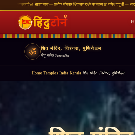
 मास — प्रत्येक सोमवार शिवालय दर्शन का महत्व
🌸 गणेश चतुर्थी — भाद्रपद शुक्ल चतुर्थी
⛩ काशी विश्वन
⛩
शिव मंदिर, चिरंगरा, पुथियेडम
ॐ
हिंदू भक्ति Sannidhi
Home
·
Temples
·
India
·
Kerala
·
शिव मंदिर, चिरंगरा, पुथियेडम
॥ ॐ श