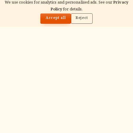
We use cookies for analytics and personalised ads. See our
Privacy
Policy
for details.
🌓
Archana
Accept all
Reject
Recitation of the deity's names and mantras
with flower offerings, performed in your name
and gotra.
गं
Ganapati Homam
Sacred fire ritual to invoke Lord Ganesha —