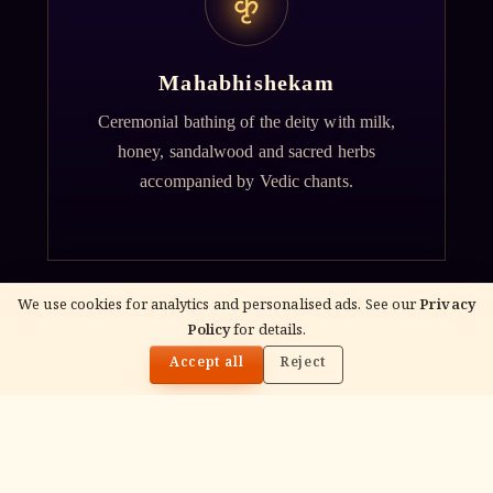
कृ
Mahabhishekam
Ceremonial bathing of the deity with milk,
honey, sandalwood and sacred herbs
accompanied by Vedic chants.
We use cookies for analytics and personalised ads. See our
Privacy
Policy
for details.
🌓
Accept all
Reject
ॐ
Archana