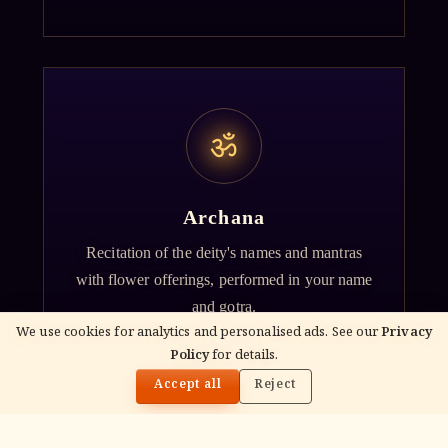
ॐ
Archana
Recitation of the deity's names and mantras
with flower offerings, performed in your name
and gotra.
We use cookies for analytics and personalised ads. See our
Privacy
Policy
for details.
🌓
Accept all
Reject