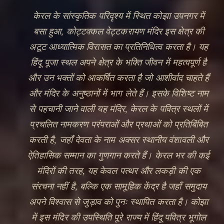
Every wick lit, every offering made at कोट्टक्कल
वेट्टकरायण मंदिर, joins a river of devotion that
flows through every heart that has ever sought
refuge in हिंदू भक्ति.
✦
VIEW AARTI TIMES
DISCOVER HERITAGE
🔍