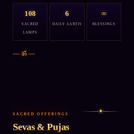
108
6
∞
SACRED
DAILY AARTIS
BLESSINGS
LAMPS
—
ॐ
—
✦
SACRED OFFERINGS
Sevas & Pujas