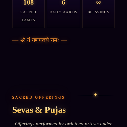
108
6
∞
SACRED
DAILY AARTIS
BLESSINGS
LAMPS
—
ॐ गं गणपतये नमः
—
✦
SACRED OFFERINGS
Sevas & Pujas
Offerings performed by ordained priests under