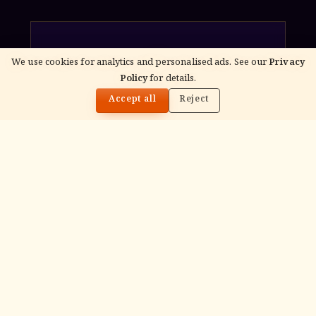
We use cookies for analytics and personalised ads. See our
Privacy
ॐ
Policy
for details.
🌓
Accept all
Reject
Archana
Recitation of the deity's names and mantras
with flower offerings, performed in your name
and gotra.