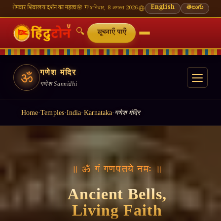
य दर्शन का महत्व
🌸 गणेश चतुर्थी — भाद्रपद शुक्ल चतुर्थी
⛩ काशी विश्वनाथ — आज के दर्शन समय
English
తెలుగు
🔔 नवर
शनिवार, 8 अगस्त 2026
🔍
सूचनाएँ पाएँ
गणेश मंदिर
ॐ
गणेश Sannidhi
Home
·
Temples
·
India
·
Karnataka
·
गणेश मंदिर
॥ ॐ गं गणपतये नमः ॥
Ancient Bells,
Living Faith