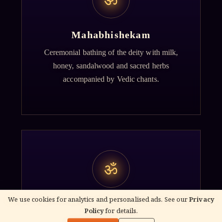
Mahabhishekam
Ceremonial bathing of the deity with milk,
honey, sandalwood and sacred herbs
accompanied by Vedic chants.
ॐ
We use cookies for analytics and personalised ads. See our
Privacy
Archana
Policy
for details.
🌓
Recitation of the deity's names and mantras