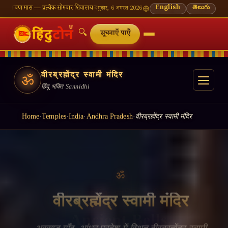
प्रत्येक सोमवार शिवालय दर्शन का महत्व
🌸 गणेश चतुर्थी — भाद्रपद शुक्ल चतुर्थी
English
⛩ काशी विश्वनाथ — आ
తెలుగు
गुरुवार, 6 अगस्त 2026
🔍
सूचनाएँ पाएँ
वीरब्रह्मेंद्र स्वामी मंदिर
ॐ
हिंदू भक्ति Sannidhi
Home
·
Temples
·
India
·
Andhra Pradesh
·
वीरब्रह्मेंद्र स्वामी मंदिर
॥ ॐ शान्तिः शान्तिः शान्तिः ॥
Ancient Bells,
Living Faith