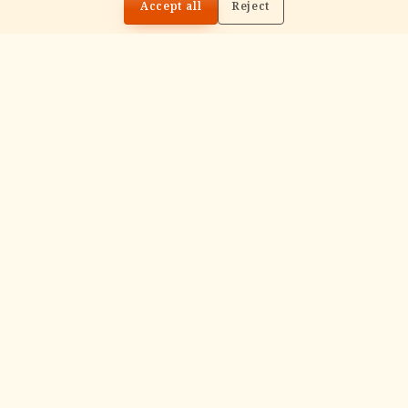
Accept all
Reject
with flower offerings, performed in your name
and gotra.
गं
Ganapati Homam
Sacred fire ritual to invoke Lord Ganesha —
performed before new beginnings and
important journeys.