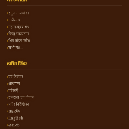
मंत्र एवं स्तोत्र
हनुमान चालीसा
गायत्री मंत्र
महामृत्युंजय मंत्र
विष्णु सहस्रनाम
शिव तांडव स्तोत्र
सभी मंत्र →
त्वरित लिंक
पर्व कैलेंडर
आध्यात्म
परंपराएँ
दानदाता एवं पोषक
मंदिर निर्देशिका
साइटमैप
English
తెలుగు