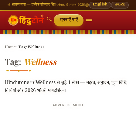
एँ
🪔 श्रावण मास — प्रत्येक सोमवार शिवालय दर्शन का महत्व
🌸 गणेश चतुर्थी — भाद्रपद शुक्ल चतुर्थी
English
తెలుగు
⛩ का
रविवार, 9 अगस्त 2026
🔍
सूचनाएँ पाएँ
Home
›
Tag:
Wellness
Tag:
Wellness
Hindutone पर Wellness से जुड़े 1 लेख — महत्व, अनुष्ठान, पूजा विधि,
तिथियाँ और 2026 भक्ति मार्गदर्शिका।
ADVERTISEMENT
🔍