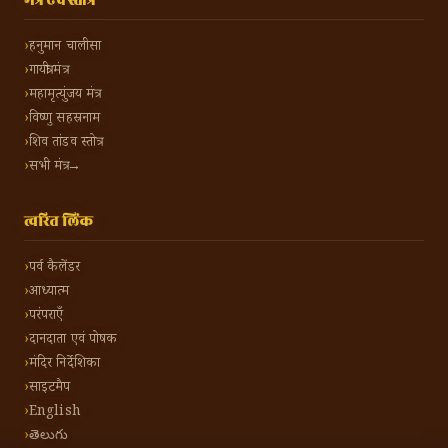
मंत्र एवं स्तोत्र
हनुमान चालीसा
गायत्री मंत्र
महामृत्युंजय मंत्र
विष्णु सहस्रनाम
शिव तांडव स्तोत्र
सभी मंत्र →
त्वरित लिंक
पर्व कैलेंडर
आध्यात्म
परंपराएँ
दानदाता एवं पोषक
मंदिर निर्देशिका
साइटमैप
English
తెలుగు