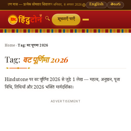
श्रावण मास — प्रत्येक सोमवार शिवालय दर्शन का महत्व
🌸 गणेश चतुर्थी — भाद्रपद शुक्ल चतुर्थी
English
తెలుగు
⛩ काशी व
शनिवार, 8 अगस्त 2026
🔍
सूचनाएँ पाएँ
Home
›
Tag:
वट पूर्णिमा 2026
Tag:
वट पूर्णिमा 2026
Hindutone पर वट पूर्णिमा 2026 से जुड़े 1 लेख — महत्व, अनुष्ठान, पूजा
विधि, तिथियाँ और 2026 भक्ति मार्गदर्शिका।
ADVERTISEMENT
🔍