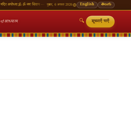
र अयोध्या
🕉 ॐ नमः शिवाय — सोमवार व्रत की शुभकामनाएँ
🪔 श्रावण मास — प्रत्येक सोमवार शिवालय दर्शन
English
తెలుగు
गुरुवार, 6 अगस्त 2026
🔍
🪔
आध्यात्म
सूचनाएँ पाएँ
🔍