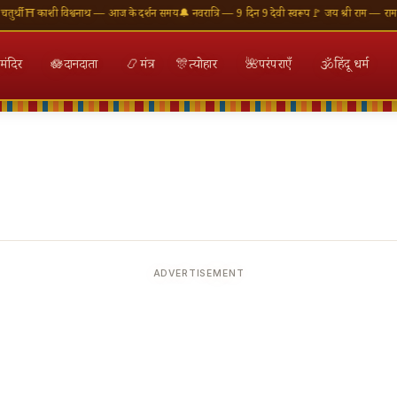
थी
⛩ काशी विश्वनाथ — आज के दर्शन समय
🔔 नवरात्रि — 9 दिन 9 देवी स्वरूप
🚩 जय श्री राम — राम मंदि
मंदिर
🪷
दानदाता
📿
मंत्र
🎊
त्योहार
🌺
परंपराएँ
🕉
हिंदू धर्म
ADVERTISEMENT