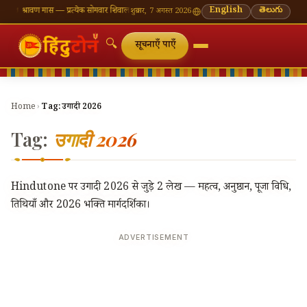
🪔 श्रावण मास — प्रत्येक सोमवार शिवालय दर्शन का महत्व
🌸 गणेश चतुर्थी — भाद्रपद शुक्ल चतुर्थी
English
తెలుగు
⛩ काश
शुक्रवार, 7 अगस्त 2026
🔍
सूचनाएँ पाएँ
Home
›
Tag:
उगादी 2026
Tag:
उगादी 2026
Hindutone पर उगादी 2026 से जुड़े 2 लेख — महत्व, अनुष्ठान, पूजा विधि,
तिथियाँ और 2026 भक्ति मार्गदर्शिका।
ADVERTISEMENT
🔍