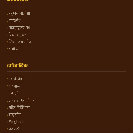
मंत्र एवं स्तोत्र
हनुमान चालीसा
गायत्री मंत्र
महामृत्युंजय मंत्र
विष्णु सहस्रनाम
शिव तांडव स्तोत्र
सभी मंत्र →
त्वरित लिंक
पर्व कैलेंडर
आध्यात्म
परंपराएँ
दानदाता एवं पोषक
मंदिर निर्देशिका
साइटमैप
English
తెలుగు