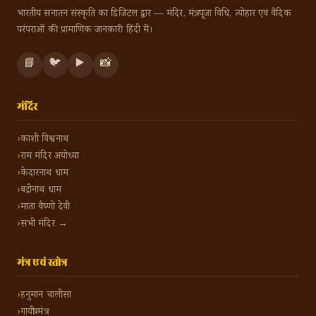
भारतीय सनातन संस्कृति का डिजिटल द्वार — मंदिर, मंत्र, पूजा विधि, त्योहार एवं वैदिक
परंपराओं की प्रामाणिक जानकारी हिंदी में।
📘
🐦
▶️
📸
मंदिर
काशी विश्वनाथ
राम मंदिर अयोध्या
केदारनाथ धाम
बद्रीनाथ धाम
माता वैष्णो देवी
सभी मंदिर →
मंत्र एवं स्तोत्र
हनुमान चालीसा
गायत्री मंत्र