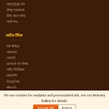
महामृत्युंजय मंत्र
विष्णु सहस्रनाम
शिव तांडव स्तोत्र
सभी मंत्र →
त्वरित लिंक
पर्व कैलेंडर
आध्यात्म
परंपराएँ
दानदाता एवं पोषक
मंदिर निर्देशिका
साइटमैप
English
తెలుగు
We use cookies for analytics and personalised ads. See our
Privacy
Policy
for details.
🌓
©
2026
हिंदू टोन हिंदी। सर्वाधिकार सुरक्षित।
गोपनीयता नीति
नियम एवं शर्तें
संपर्क करें
Accept all
Reject