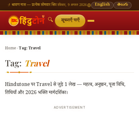
एँ
🪔 श्रावण मास — प्रत्येक सोमवार शिवालय दर्शन का महत्व
🌸 गणेश चतुर्थी — भाद्रपद शुक्ल चतुर्थी
English
తెలుగు
⛩ का
रविवार, 9 अगस्त 2026
🔍
सूचनाएँ पाएँ
Home
›
Tag:
Travel
Tag:
Travel
Hindutone पर Travel से जुड़े 1 लेख — महत्व, अनुष्ठान, पूजा विधि,
तिथियाँ और 2026 भक्ति मार्गदर्शिका।
ADVERTISEMENT
🔍