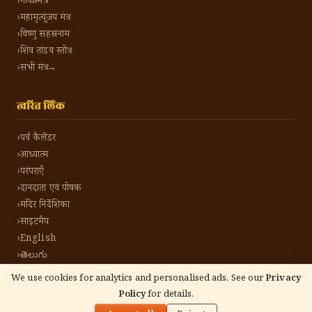
गायत्री मंत्र
महामृत्युंजय मंत्र
विष्णु सहस्रनाम
शिव तांडव स्तोत्र
सभी मंत्र →
त्वरित लिंक
पर्व कैलेंडर
आध्यात्म
परंपराएँ
दानदाता एवं पोषक
मंदिर निर्देशिका
साइटमैप
English
తెలుగు
We use cookies for analytics and personalised ads. See our
Privacy
Policy
for details.
🌓